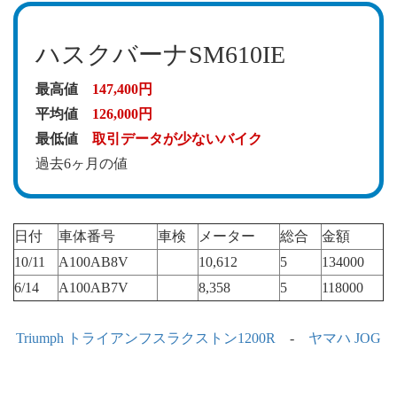
ハスクバーナSM610IE
最高値
147,400円
平均値
126,000円
最低値
取引データが少ないバイク
過去6ヶ月の値
日付
車体番号
車検
メーター
総合
金額
10/11
A100AB8V
10,612
5
134000
6/14
A100AB7V
8,358
5
118000
Triumph トライアンフスラクストン1200R
-
ヤマハ JOG