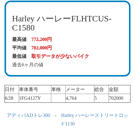
Harley ハーレーFLHTCUS-
C1580
最高値
772,200円
平均値
702,000円
最低値
取引データが少ないバイク
過去6ヶ月の値
日付
車体番号
車検
メーター
総合
金額
6/28
1FG4127Y
4,764
5
702000
アディバADトレ300
-
Harley ハーレーストリートロッ
ド1130