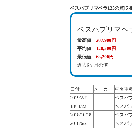
ベスパプリマベラ125の買取
ベスパプリマベラ
最高値
207,900円
平均値
120,500円
最低値
63,200円
過去6ヶ月の値
日付
メーカー
車名車
2019/2/7
+
ベスパプ
18/11/22
+
ベスパプ
2018/10/18
+
ベスパプ
2018/6/21
+
ベスパプ