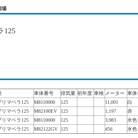
相場
125
種
車体番号
排気量
初年度
車検
メーター
車体
リマベラ125
M8110000
125
11,001
白
リマベラ125
M82100EV
125
1,197
赤
リマベラ125
M8110000
125
3,983
水色
リマベラ125
M82122GV
125
456
水色