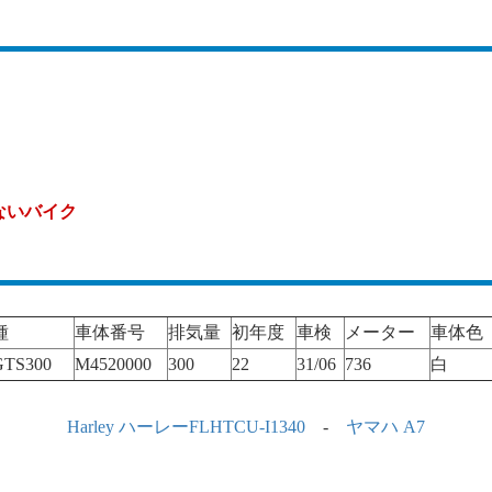
ないバイク
種
車体番号
排気量
初年度
車検
メーター
車体色
TS300
M4520000
300
22
31/06
736
白
Harley ハーレーFLHTCU-I1340
-
ヤマハ A7