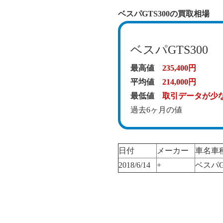
ベスパGTS300の買取相場
ベスパGTS300
最高値
235,400円
平均値
214,000円
最低値
取引データが少
過去6ヶ月の値
日付
メーカー
車名車
2018/6/14
+
ベスパG