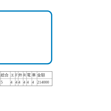
総合
エ
F
外
R
電
車
金額
5
4
4
4
4
4
4
214000