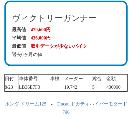
ヴィクトリーガンナー
最高値
479,600円
平均値
436,000円
最低値
取引データが少ないバイク
過去6ヶ月の値
日付
車体番号
車検
メーター
総合
金額
8/23
LB36E7F3
19,742
5
436000
ホンダ ドリーム125
-
Ducati ドカティハイパーモタード
796