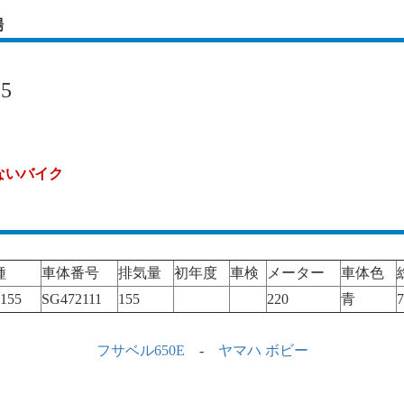
場
5
ないバイク
種
車体番号
排気量
初年度
車検
メーター
車体色
155
SG472111
155
220
青
7
フサベル650E
-
ヤマハ ボビー