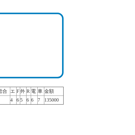
総合
エ
F
外
R
電
車
金額
4
6
5
6
6
7
135000