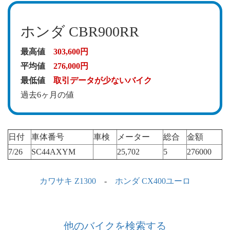
ホンダ CBR900RR
最高値
303,600円
平均値
276,000円
最低値
取引データが少ないバイク
過去6ヶ月の値
日付
車体番号
車検
メーター
総合
金額
7/26
SC44AXYM
25,702
5
276000
カワサキ Z1300
-
ホンダ CX400ユーロ
他のバイクを検索する