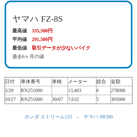
ヤマハ FZ-8S
最高値
335,500円
平均値
291,500円
最低値
取引データが少ないバイク
過去6ヶ月の値
日付
車体番号
車検
メーター
総合
金額
3/29
RN251000
13,403
6
278000
10/27
RN251000
30/07
7,632
5
305000
ホンダ ストリーム125
-
ヤマハ SR500