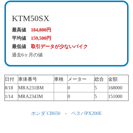
KTM50SX
最高値
184,800円
平均値
159,500円
最低値
取引データが少ないバイク
過去6ヶ月の値
日付
車体番号
車検
メーター
総合
金額
8/18
MRA231BM
0
5
168000
1/14
MRA2343M
0
5
151000
ホンダ CB650
-
ベスパPX200E