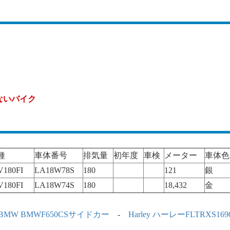
ないバイク
種
車体番号
排気量
初年度
車検
メーター
車体色
180FI
LA18W78S
180
121
銀
180FI
LA18W74S
180
18,432
金
BMW BMWF650CSサイドカー
-
Harley ハーレーFLTRXS169