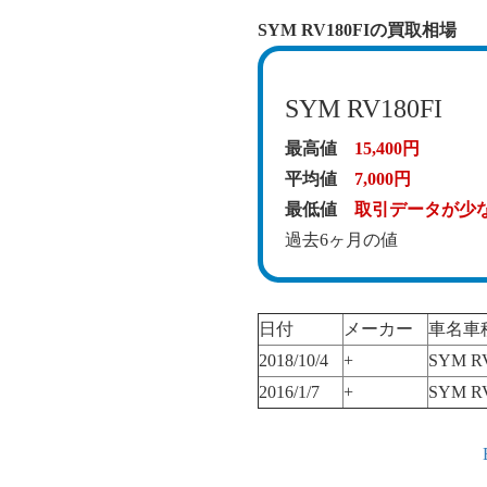
SYM RV180FIの買取相場
SYM RV180FI
最高値
15,400円
平均値
7,000円
最低値
取引データが少
過去6ヶ月の値
日付
メーカー
車名車
2018/10/4
+
SYM RV
2016/1/7
+
SYM RV