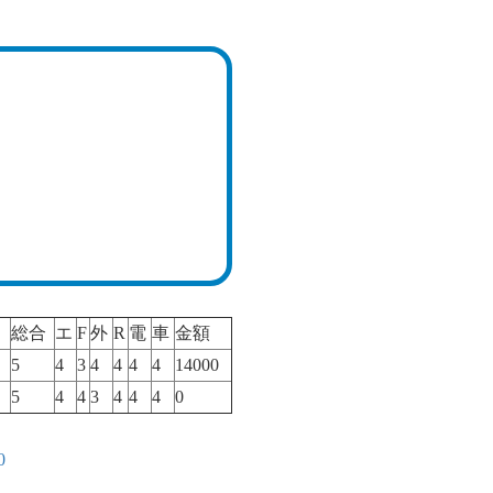
総合
エ
F
外
R
電
車
金額
5
4
3
4
4
4
4
14000
5
4
4
3
4
4
4
0
0